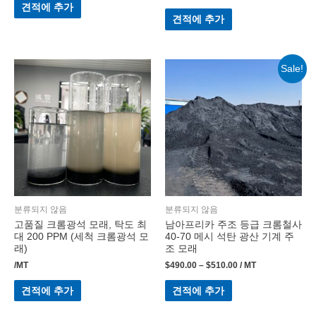
견적에 추가
견적에 추가
Sale!
분류되지 않음
분류되지 않음
고품질 크롬광석 모래, 탁도 최
남아프리카 주조 등급 크롬철사
대 200 PPM (세척 크롬광석 모
40-70 메시 석탄 광산 기계 주
래)
조 모래
/MT
$
490.00
–
$
510.00
/ MT
견적에 추가
견적에 추가