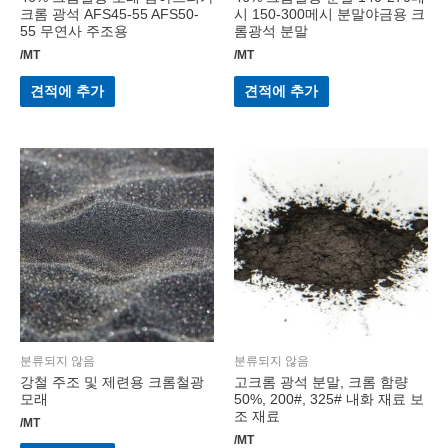
크롬 광석 AFS45-55 AFS50-
시 150-300메시 분말야금용 크
55 무연사 주조용
롬광석 분말
/MT
/MT
견적에 추가
견적에 추가
분류되지 않음
분류되지 않음
강철 주조 및 제련용 크롬철광
고크롬 광석 분말, 크롬 함량
모래
50%, 200#, 325# 내화 재료 보
조 재료
/MT
/MT