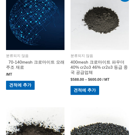
분류되지 않음
분류되지 않음
70-140mesh 크로마이트 모래
400mesh 크로마이트 파우더
주조 재료
40% cr2o3 46% cr2o3 등급 중
국 공급업체
/MT
$
588.00
–
$
600.00
/ MT
견적에 추가
견적에 추가