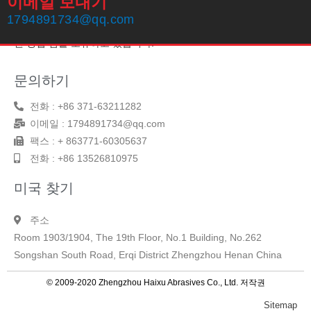
이메일 보내기
Zhengzhou Haixu Abrasives Co., Ltd는 1999 년에 설립되어 남아
1794891734@qq.com
프리카 크로 마이트 모래 생산에 지정된 20 년의 생산 경험과 숙련
된 영업 팀을 소유하고 있습니다.
문의하기
전화 : +86 371-63211282
이메일 : 1794891734@qq.com
팩스 : + 863771-60305637
전화 : +86 13526810975
미국 찾기
주소
Room 1903/1904, The 19th Floor, No.1 Building, No.262
Songshan South Road, Erqi District Zhengzhou Henan China
© 2009-2020 Zhengzhou Haixu Abrasives Co., Ltd. 저작권
Sitemap