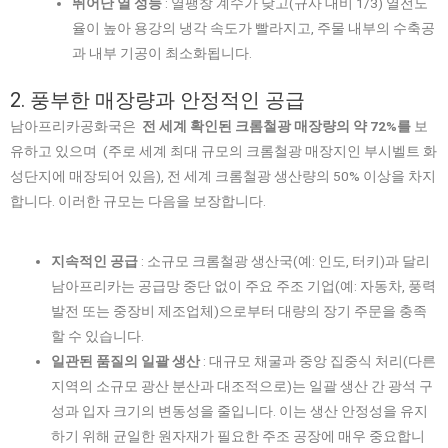
뛰어난 열 성능
: 열팽창 계수가 낮고(규사 대비 1/3) 열전도
율이 높아 용강의 냉각 속도가 빨라지고, 주물 내부의 수축공
과 내부 기공이 최소화됩니다.
2. 풍부한 매장량과 안정적인 공급
남아프리카공화국은
전 세계 확인된 크롬철광 매장량의 약 72%를
보
유하고 있으며 (주로 세계 최대 규모의 크롬철광 매장지인 부시벨트 화
성단지에 매장되어 있음), 전 세계 크롬철광 생산량의 50% 이상을 차지
합니다. 이러한 규모는 다음을 보장합니다.
지속적인 공급
: 소규모 크롬철광 생산국(예: 인도, 터키)과 달리
남아프리카는 공급망 중단 없이 주요 주조 기업(예: 자동차, 풍력
발전 또는 중장비 제조업체)으로부터 대량의 장기 주문을 충족
할 수 있습니다.
일관된 품질의 일괄 생산
: 대규모 채굴과 중앙 집중식 처리(다른
지역의 소규모 광산 분산과 대조적으로)는 일괄 생산 간 광석 구
성과 입자 크기의 변동성을 줄입니다. 이는 생산 안정성을 유지
하기 위해 균일한 원자재가 필요한 주조 공장에 매우 중요합니