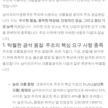
주조에 사용되는 크롬철광석의 경우 남아프리카가 선호되는 이유는 무
엇입니까?
남아프리카공화국은 주조에 사용되는 크롬철광 광석의 주요 공급원입
니다. 이는
우수한 품질, 풍부한 매장량, 안정적인 공급, 그리고 첨단 가
공 능력
덕분입니다 . 이러한 모든 요소는 주조 산업의 엄격한 요구 사항
을 완벽하게 충족합니다. 주요 이유에 대한 자세한 내용은 다음과 같습
니다.
1. 탁월한 광석 품질: 주조의 핵심 요구 사항 충족
주조용 크롬철광석은 주조 결함(예: 표면 거칠기, 기공, 균열)을 방지하
기 위해 화학적 조성, 불순물 함량 및 물리적 특성에 대한 엄격한 관리가
필요합니다. 남아프리카산 크롬철광석은 다음과 같은 측면에서 탁월합
니다.
높은 크롬 함량
: 크로마이트 주조의 핵심 지표인
Cr₂O₃(삼산화
크롬) 함량은
남아프리카산 광석에서 일반적으로 46%에서 52%
사이로, 일반 주조에 필요한 최소 함량인 40%를 훨씬 초과합니
다. 높은 Cr₂O₃ 함량은 뛰어난 열 안정성과 고온(최대 1,800°C)