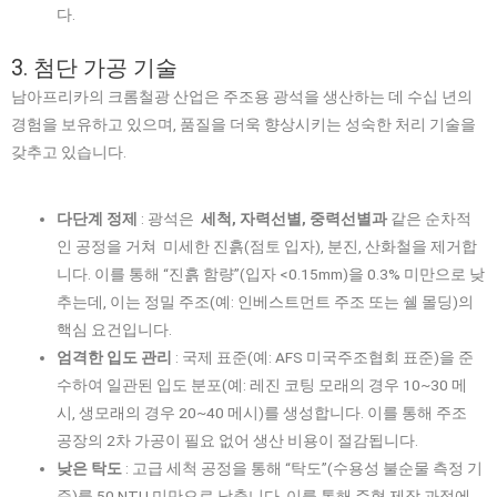
다.
3. 첨단 가공 기술
남아프리카의 크롬철광 산업은 주조용 광석을 생산하는 데 수십 년의
경험을 보유하고 있으며, 품질을 더욱 향상시키는 성숙한 처리 기술을
갖추고 있습니다.
다단계 정제
: 광석은
세척, 자력선별, 중력선별과
같은 순차적
인 공정을 거쳐 미세한 진흙(점토 입자), 분진, 산화철을 제거합
니다. 이를 통해 “진흙 함량”(입자 <0.15mm)을 0.3% 미만으로 낮
추는데, 이는 정밀 주조(예: 인베스트먼트 주조 또는 쉘 몰딩)의
핵심 요건입니다.
엄격한 입도 관리
: 국제 표준(예: AFS 미국주조협회 표준)을 준
수하여 일관된 입도 분포(예: 레진 코팅 모래의 경우 10~30 메
시, 생모래의 경우 20~40 메시)를 생성합니다. 이를 통해 주조
공장의 2차 가공이 필요 없어 생산 비용이 절감됩니다.
낮은 탁도
: 고급 세척 공정을 통해 “탁도”(수용성 불순물 측정 기
준)를 50 NTU 미만으로 낮춥니다. 이를 통해 주형 제작 과정에