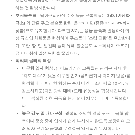
저항성을 제공하여, 주조 과정에서 광석이 녹거나 용강과 반응
하는 것을 방지합니다.
초저불순물
: 남아프리카산 주조 등급 크롬철광은
SiO₂(이산화
규소)
와 같은 주요 불순물 함량 을 1% 미만(종종 0.5~0.8%까지
낮춤)으로 유지합니다. 과도한 SiO₂는 용융 금속과 반응하여 취
성 규산염 화합물을 형성하여 주조물에 “스캡 결함”을 유발합니
다. 또한, 황, 인, 알칼리 등의 유해 불순물도 최소화하여 주조 기
공이나 취성 발생 위험을 줄입니다.
최적의 물리적 특성
:
아구형 입자 형상
: 남아프리카산 크롬철광 광석은 파쇄 후
“각도 계수”가 낮은 아구형 입자(날카롭거나 각지지 않음)를
형성합니다. 이러한 형상은 수지 바인더 소비량을 10~15%
감소시키고(각진 광석 대비) 모래 유동성을 향상시킵니다.
이는 복잡한 주형 공동을 붕괴 없이 채우는 데 매우 중요합니
다.
높은 강도 및 내마모성
: 광석의 조밀한 결정 구조는 금형 압
축이나 운송 중에 입자가 쉽게 부서지지 않도록 보장하여 모
래 입자 크기와 금형의 무결성을 일관되게 유지합니다.