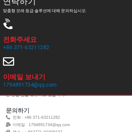
연락하기
맞춤형 모래 등급 솔루션에 대해 문의하십시오.
전화주세요
+86 371-63211282
이메일 보내기
Zhengzhou Haixu Abrasives Co., Ltd는 1999 년에 설립되어 남아
1794891734@qq.com
프리카 크로 마이트 모래 생산에 지정된 20 년의 생산 경험과 숙련
된 영업 팀을 소유하고 있습니다.
문의하기
전화 : +86 371-63211282
이메일 : 1794891734@qq.com